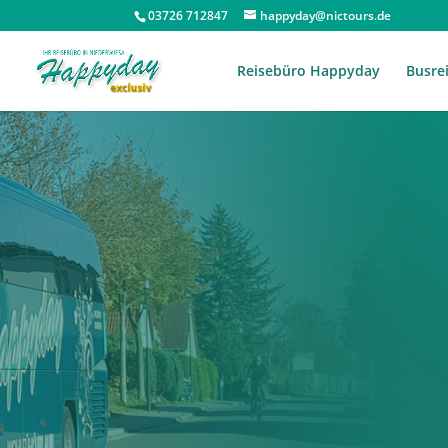
03726 712847
happyday@nictours.de
Reisebüro Happyday
Busre