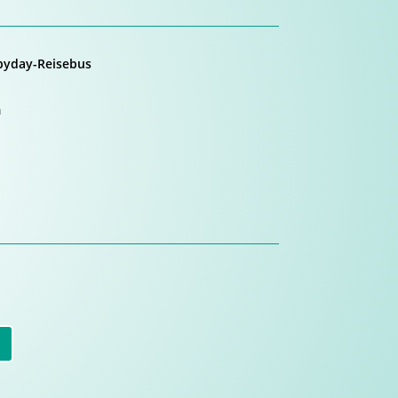
pyday-Reisebus
l
m