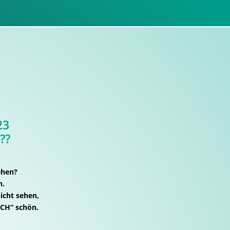
23
??
ehen?
n.
icht sehen,
CH“ schön.