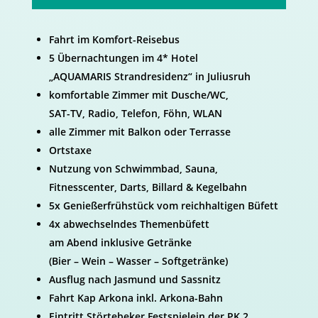
Fahrt im Komfort-Reisebus
5 Übernachtungen im 4* Hotel
„AQUAMARIS Strandresidenz“ in Juliusruh
komfortable Zimmer mit Dusche/WC,
SAT-TV, Radio, Telefon, Föhn, WLAN
alle Zimmer mit Balkon oder Terrasse
Ortstaxe
Nutzung von Schwimmbad, Sauna,
Fitnesscenter, Darts, Billard & Kegelbahn
5x Genießerfrühstück vom reichhaltigen Büfett
4x abwechselndes Themenbüfett
am Abend inklusive Getränke
(Bier – Wein – Wasser – Softgetränke)
Ausflug nach Jasmund und Sassnitz
Fahrt Kap Arkona inkl. Arkona-Bahn
Eintritt Störtebeker Festspielein der PK 2