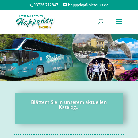
03726 712847
happyday@nictours.de
Blättern Sie in unserem aktuellen
Katalog...