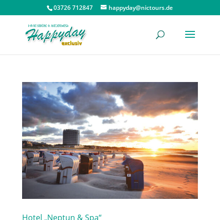
03726 712847
happyday@nictours.de
Hotel „Neptun & Spa“