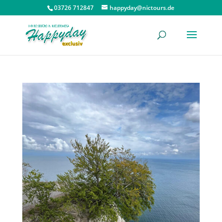
03726 712847
happyday@nictours.de