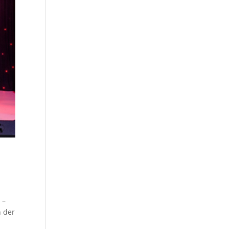
 –
n der