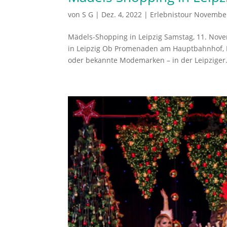
von
S G
|
Dez. 4, 2022
|
Erlebnistour Novembe
Mädels-Shopping in Leipzig Samstag, 11. No
in Leipzig Ob Promenaden am Hauptbahnhof, H
oder bekannte Modemarken – in der Leipziger.