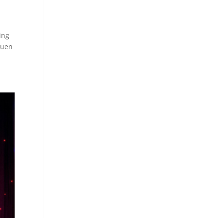
ing
quen