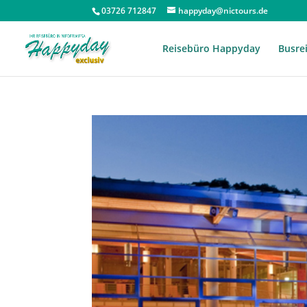
03726 712847
happyday@nictours.de
Reisebüro Happyday
Busre